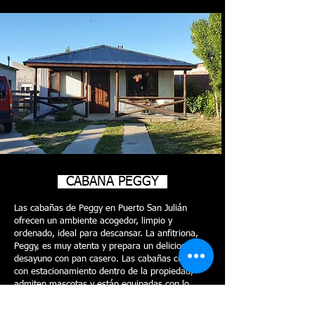
CABAÑA PEGGY
Las cabañas de Peggy en Puerto San Julián
ofrecen un ambiente acogedor, limpio y
ordenado, ideal para descansar. La anfitriona,
Peggy, es muy atenta y prepara un delicioso
desayuno con pan casero. Las cabañas cuentan
con estacionamiento dentro de la propiedad,
admiten mascotas y están equipadas con lo
necesario para una estancia cómoda.