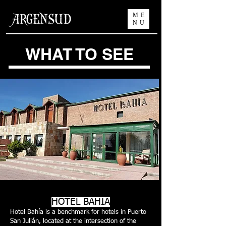
ME
NU
WHAT TO SEE
HOTEL BAHIA
Hotel Bahía is a benchmark for hotels in Puerto
San Julián, located at the intersection of the