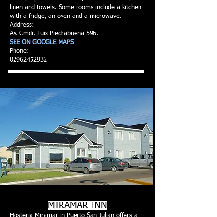
linen and towels. Some rooms include a kitchen
with a fridge, an oven and a microwave.
Address:
Av. Cmdr. Luis Piedrabuena 596.
SEE ON GOOGLE MAPS
Phone:
02962452932
MIRAMAR INN
Hosteria Miramar in Puerto San Julian offers a