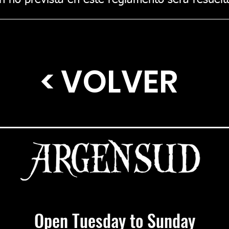
ón no prevista en este reglamento será resuel
< VOLVER
Open Tuesday to Sunday